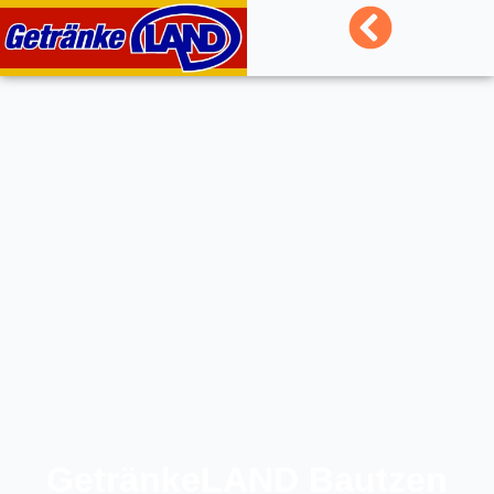
GetränkeLAND Bautzen