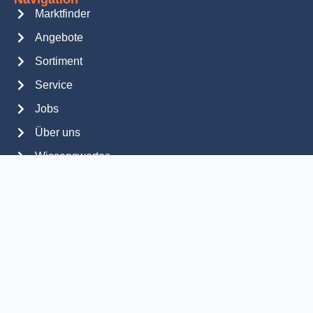
Marktfinder
Angebote
Sortiment
Service
Jobs
Über uns
Wissenswertes
Kontakt
Kontakt
Getränkeland GmbH
Bautzener Straße 1
02692 Preuschwitz
Bitte kontaktieren Sie Ihren GetränkeLAND Markt
direkt über den Marktfinder