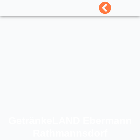
GetränkeLAND Ebermann
Rathmannsdorf