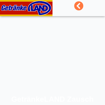
GetränkeLAND Zausch