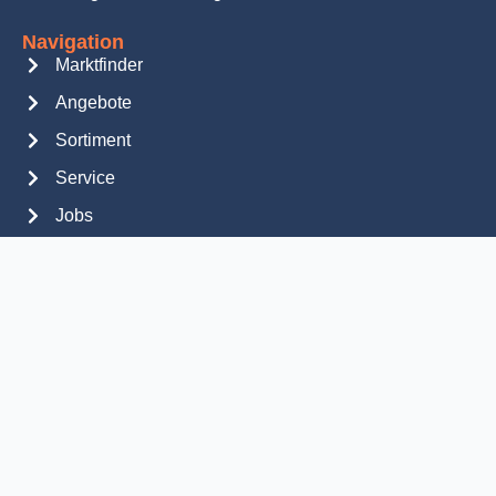
Navigation
Marktfinder
Angebote
Sortiment
Service
Jobs
Über uns
News
Kontakt
Kontakt
Getränkeland GmbH
Bautzener Straße 1
02692 Preuschwitz
Bitte kontaktieren Sie Ihren GetränkeLAND Markt