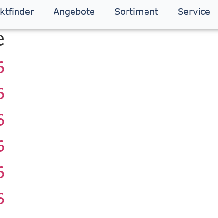
ktfinder
Angebote
Sortiment
Service
e
6
6
6
6
6
6