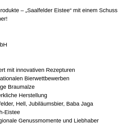
Produkte – „Saalfelder Eistee“ mit einem Schuss
er!
mbH
ert mit innovativen Rezepturen
nationalen Bierwettbewerben
ige Braumalze
rkliche Herstellung
elder, Hell, Jubiläumsbier, Baba Jaga
h-Eistee
egionale Genussmomente und Liebhaber