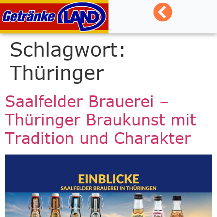
Inhalt
springen
Schlagwort:
Thüringer
Saalfelder Brauerei –
Thüringer Braukunst mit
Tradition und Charakter